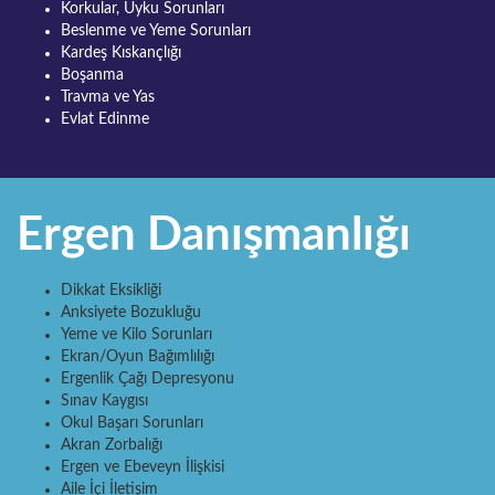
Korkular, Uyku Sorunları
Beslenme ve Yeme Sorunları
Kardeş Kıskançlığı
Boşanma
Travma ve Yas
Evlat Edinme
Ergen Danışmanlığı
Dikkat Eksikliği
Anksiyete Bozukluğu
Yeme ve Kilo Sorunları
Ekran/Oyun Bağımlılığı
Ergenlik Çağı Depresyonu
Sınav Kaygısı
Okul Başarı Sorunları
Akran Zorbalığı
Ergen ve Ebeveyn İlişkisi
Aile İçi İletişim