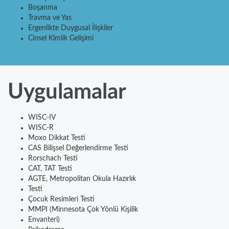
Boşanma
Travma ve Yas
Ergenlikte Duygusal İlişkiler
Cinsel Kimlik Gelişimi
Uygulamalar
WISC-IV
WISC-R
Moxo Dikkat Testi
CAS Bilişsel Değerlendirme Testi
Rorschach Testi
CAT, TAT Testi
AGTE, Metropolitan Okula Hazırlık
Testi
Çocuk Resimleri Testi
MMPI (Minnesota Çok Yönlü Kişilik
Envanteri)