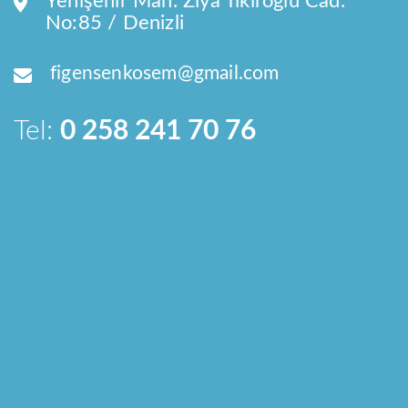
Yenişehir Mah. Ziya Tıkıroğlu Cad.
No:85 / Denizli
figensenkosem@gmail.com
Tel:
0 258 241 70 76