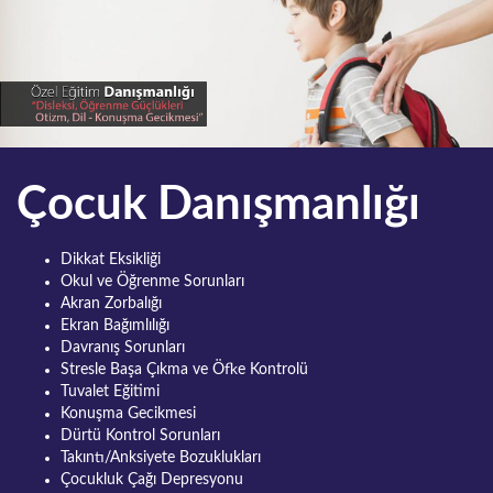
Figen Şen Kösem
Ekibimiz
Çalışma Alanları
Çocuk Danışmanlığı
Uygulamalar
Dikkat Eksikliği
Okul ve Öğrenme Sorunları
Yayınlar
Akran Zorbalığı
Ekran Bağımlılığı
Davranış Sorunları
İletişim
Stresle Başa Çıkma ve Öfke Kontrolü
Tuvalet Eğitimi
Konuşma Gecikmesi
Dürtü Kontrol Sorunları
Takıntı/Anksiyete Bozuklukları
Çocukluk Çağı Depresyonu